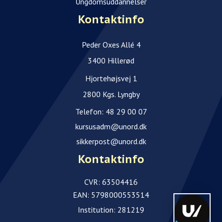
Ungdomsuddannelser
Kontaktinfo
Peder Oxes Allé 4
3400 Hillerød
Hjortehøjsvej 1
2800 Kgs. Lyngby
Telefon:
48 29 00 07
kursusadm@unord.dk
sikkerpost@unord.dk
Kontaktinfo
CVR: 63504416
EAN: 5798000553514
Institution: 281219