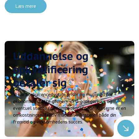
Læs mere
Uddannelse og
opkvalificering
betaler sig
Vi har konkurrencedygtige priser og mulighed for
økonomisk støtte gennem VEU-godtgørelse og
eventuel støtte fra Kompetencefonde. Kurserne er en
omkostningseffektiv måde at investere i både din
fremtid og virksomhedens succes.