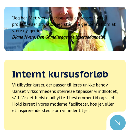
"Jeg har fået værktøjer og lært at uanset hvilket
projekt, eller situation jeg står i, så gælder det om at
være nysgerrig".
Diana Hverø, Den Grundlæggende lederuddannelse.
Internt kursusforløb
Vi tilbyder kurser, der passer til jeres unikke behov.
Uanset virksomhedens størrelse tilpasser vi indholdet,
så I får det bedste udbytte. I bestemmer tid og sted.
Hold kurset i vores moderne faciliteter, hos jer, eller
et inspirerende sted, som vi finder til jer.