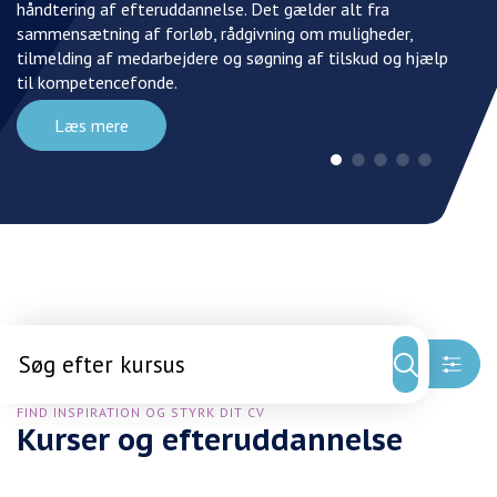
håndtering af efteruddannelse. Det gælder alt fra
sammensætning af forløb, rådgivning om muligheder,
tilmelding af medarbejdere og søgning af tilskud og hjælp
til kompetencefonde.
Læs mere
Søgning
i
dette
filter
FIND INSPIRATION OG STYRK DIT CV
Kurser og efteruddannelse
omdirigerer
til
en