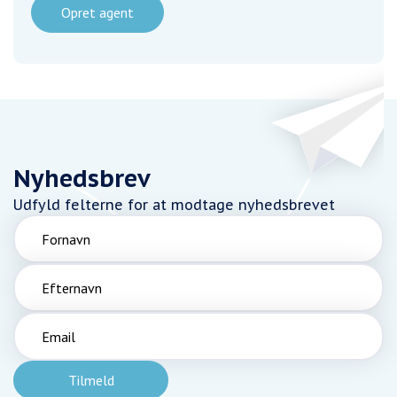
Opret agent
Nyhedsbrev
Udfyld felterne for at modtage nyhedsbrevet
Fornavn
Efternavn
Email