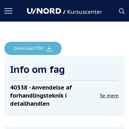
Toggle
navigation
Download PDF
Forside
Anvendelse af forhandlingsteknik i detailhandlen
Info om fag
40338
- Anvendelse af
forhandlingsteknik i
Se mere
detailhandlen