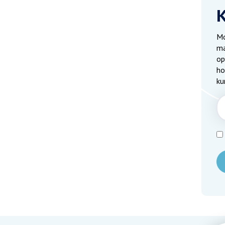
Mo
ma
op
ho
ku