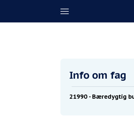
Toggle
navigation
Forside
Bæredygtig butiksdrift
Info om fag
21990
- Bæredygtig bu