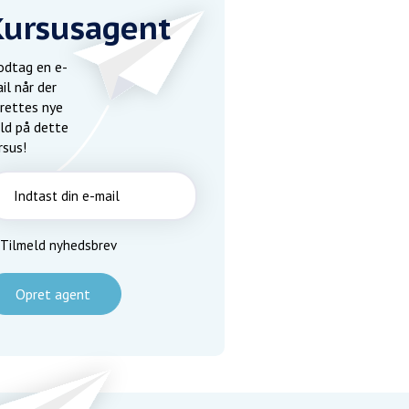
Kursusagent
dtag en e-
il når der
rettes nye
ld på dette
rsus!
Tilmeld nyhedsbrev
Opret agent