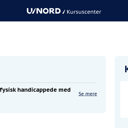
dicappede med liftbil
 fysisk handicappede med
Se mere