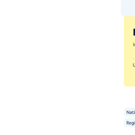
I
U
Nati
Regi