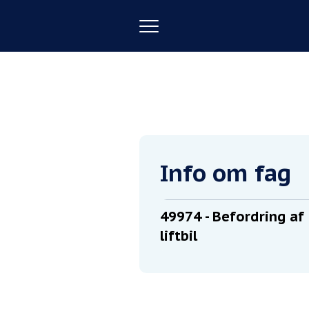
Toggle
navigation
Forside
Befordring af fysisk han
Info om fag
49974
- Befordring af
liftbil