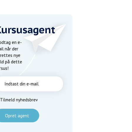
Kursusagent
dtag en e-
il når der
rettes nye
ld på dette
rsus!
Tilmeld nyhedsbrev
Opret agent