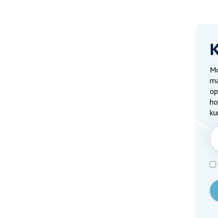
Mo
ma
op
ho
ku