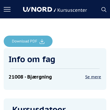
Toggle
navigation
Download PDF
Bjærgning
Forside
Info om fag
21008
- Bjærgning
Se mere
Kursusdatoer