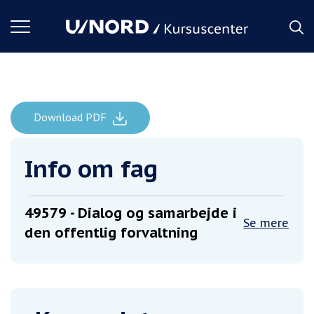
Toggle
navigation
Download PDF
Forside
Dialog og samarbejde i den offentlig forvaltning
Info om fag
49579
- Dialog og samarbejde i
Se mere
den offentlig forvaltning