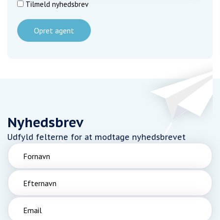
Tilmeld nyhedsbrev
Opret agent
Nyhedsbrev
Udfyld felterne for at modtage nyhedsbrevet
Fornavn
Efternavn
Email