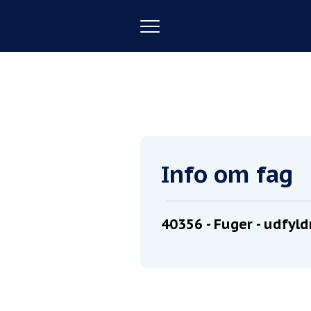
Toggle
navigation
Forside
Fuger - udfyldning med
Info om fag
40356
- Fuger - udfyl