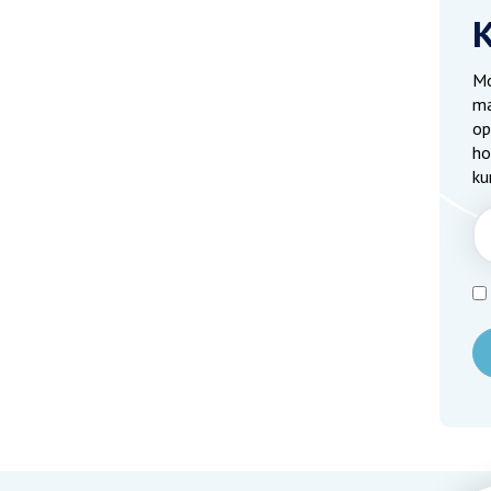
Mo
ma
op
ho
ku