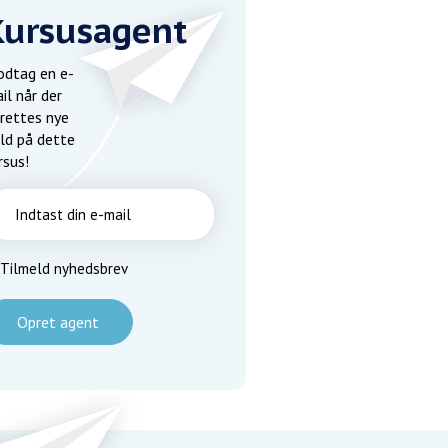
Kursusagent
dtag en e-
il når der
rettes nye
ld på dette
rsus!
Tilmeld nyhedsbrev
Opret agent