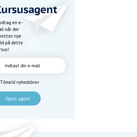
Kursusagent
dtag en e-
il når der
rettes nye
ld på dette
rsus!
Tilmeld nyhedsbrev
Opret agent