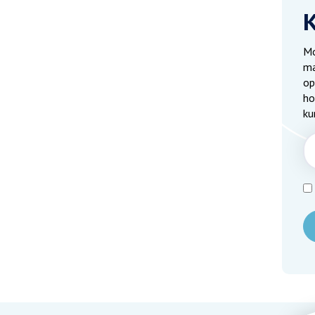
Mo
ma
op
ho
ku