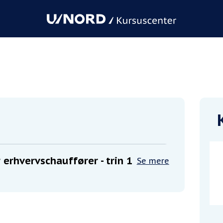
hauffører - trin 1
 erhvervschauffører - trin 1
Se mere