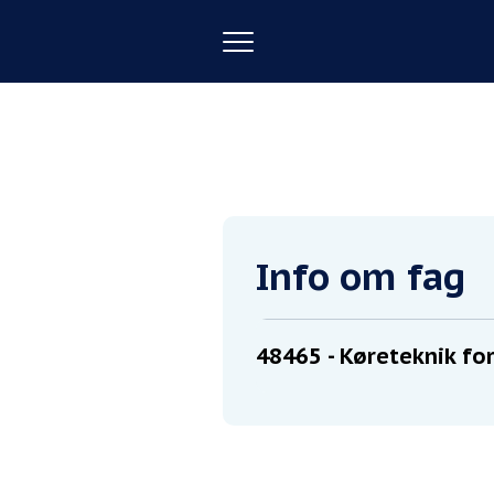
Toggle
navigation
Forside
Køreteknik for erhvervsc
Info om fag
48465
- Køreteknik for