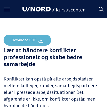
Toggle
navigation
Download PDF
Konflikthåndtering, kommunikation og adfærd
Forside
Lær at håndtere konflikter
professionelt og skabe bedre
samarbejde
Konflikter kan opstå på alle arbejdspladser
mellem kolleger, kunder, samarbejdspartnere
eller i pressede arbejdssituationer. Det
afgørende er ikke, om konflikter opstår, men
hvordan de håndteres.