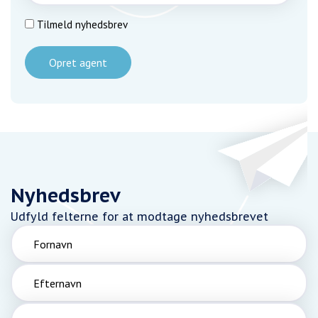
Tilmeld nyhedsbrev
Opret agent
Nyhedsbrev
Udfyld felterne for at modtage nyhedsbrevet
Fornavn
Efternavn
Email