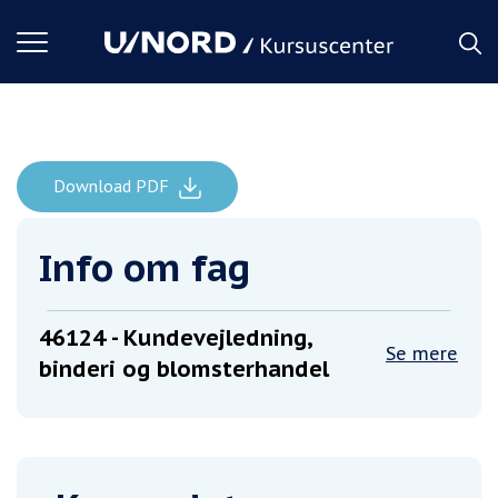
Toggle
navigation
Download PDF
Kundevejledning, binderi og blomsterhandel
Forside
Info om fag
46124
- Kundevejledning,
Se mere
binderi og blomsterhandel