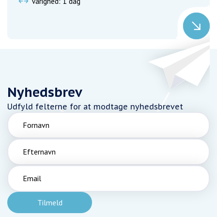
Varighed: 1 dag
Nyhedsbrev
Udfyld felterne for at modtage nyhedsbrevet
Fornavn
Efternavn
Email