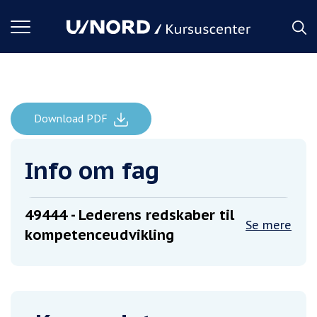
Toggle
navigation
Download PDF
Lederens redskaber til kompetenceudvikling
Forside
Info om fag
49444
- Lederens redskaber til
Se mere
kompetenceudvikling