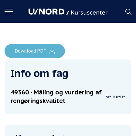
Toggle
navigation
Download PDF
Måling og vurdering af rengøringskvalitet
Forside
Info om fag
49360
- Måling og vurdering af
Se mere
rengøringskvalitet