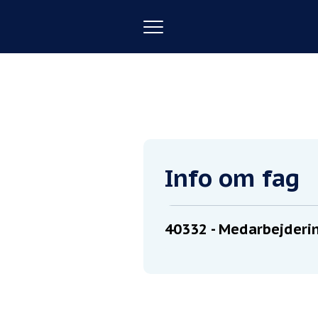
Toggle
navigation
Forside
Medarbejderintroduktion
Info om fag
40332
- Medarbejderin