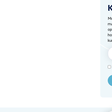
Mo
ma
op
ho
ku