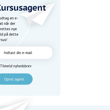
Kursusagent
dtag en e-
il når der
rettes nye
ld på dette
rsus!
Tilmeld nyhedsbrev
Opret agent