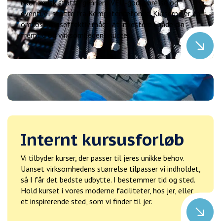
økonomisk støtte gennem VEU-godtgørelse og
eventuel støtte fra Kompetencefonde. Kurserne er en
omkostningseffektiv måde at investere i både din
fremtid og virksomhedens succes.
Internt kursusforløb
Vi tilbyder kurser, der passer til jeres unikke behov.
Uanset virksomhedens størrelse tilpasser vi indholdet,
så I får det bedste udbytte. I bestemmer tid og sted.
Hold kurset i vores moderne faciliteter, hos jer, eller
et inspirerende sted, som vi finder til jer.