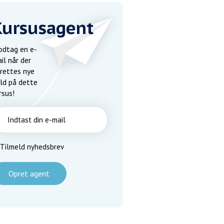
Kursusagent
dtag en e-
il når der
rettes nye
ld på dette
rsus!
Tilmeld nyhedsbrev
Opret agent