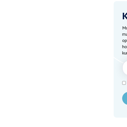
Mo
ma
op
ho
ku