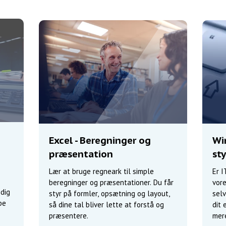
Excel - Beregninger og
Win
præsentation
st
Lær at bruge regneark til simple
Er I
beregninger og præsentationer. Du får
vore
 dig
styr på formler, opsætning og layout,
selv
be
så dine tal bliver lette at forstå og
dit 
præsentere.
mere