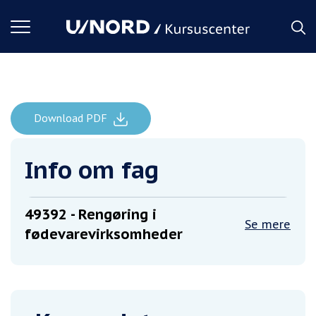
Toggle
navigation
Download PDF
Rengøring i fødevarevirksomheder
Forside
Info om fag
49392
- Rengøring i
Se mere
fødevarevirksomheder