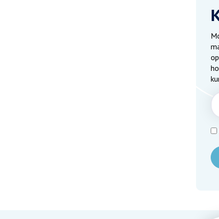
Mo
ma
op
ho
ku