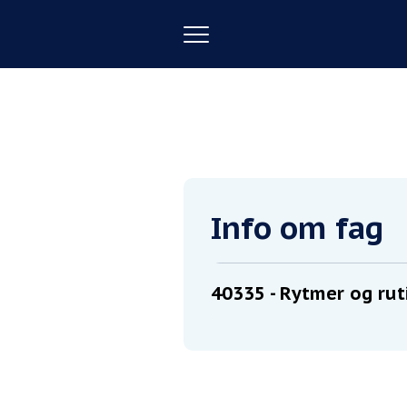
Toggle
navigation
Forside
Rytmer og rutiner til "sa
Info om fag
40335
- Rytmer og ruti