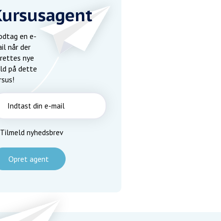
Kursusagent
dtag en e-
il når der
rettes nye
ld på dette
rsus!
Tilmeld nyhedsbrev
Opret agent