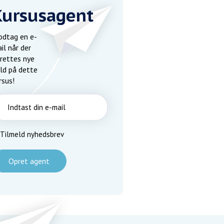
Kursusagent
dtag en e-
il når der
rettes nye
ld på dette
rsus!
Tilmeld nyhedsbrev
Opret agent