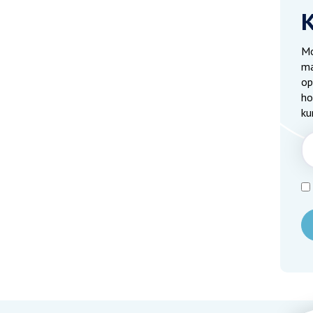
Mo
ma
op
ho
ku