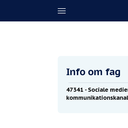
Toggle
navigation
Forside
Sociale medier som kom
Info om fag
47341
- Sociale medi
kommunikationskanal 