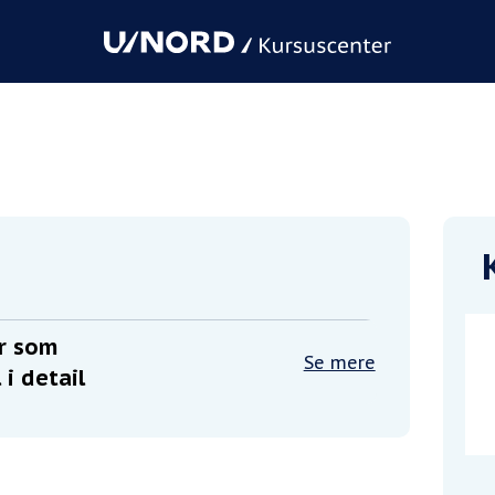
munikationskanal i detail
er som
Se mere
i detail