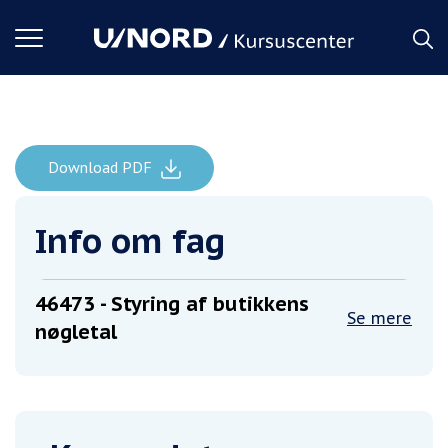
Toggle
navigation
Download PDF
Styring af butikkens nøgletal
Forside
Info om fag
46473
- Styring af butikkens
Se mere
nøgletal