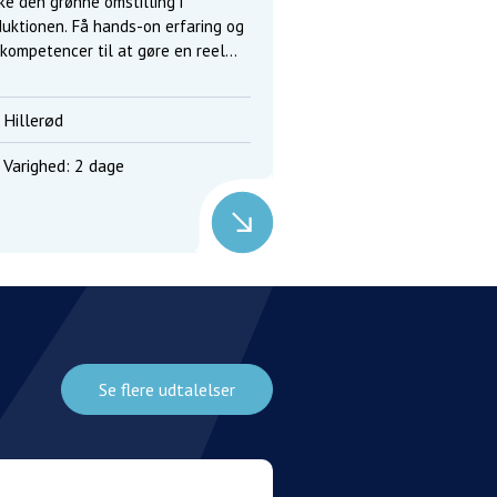
ke den grønne omstilling i
uktionen. Få hands-on erfaring og
kompetencer til at gøre en reel
kel i hverdagen.
Hillerød
Varighed: 2 dage
Se flere udtalelser