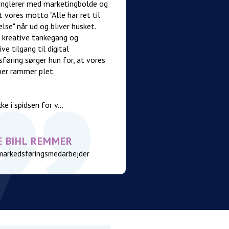
onglerer med marketingbolde og
at vores motto "Alle har ret til
lse" når ud og bliver husket.
 kreative tankegang og
ve tilgang til digital
føring sørger hun for, at vores
er rammer plet.
e i spidsen for v...
E BIHL REMMER
 markedsføringsmedarbejder