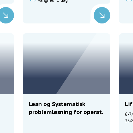
Varighed: 1 dag
Lean og Systematisk
Li
problemløsning for operat.
6-7/
23/