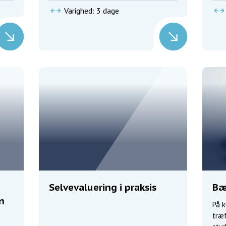
Varighed: 3 dage
Selvevaluering i praksis
Bæ
n
På k
træ