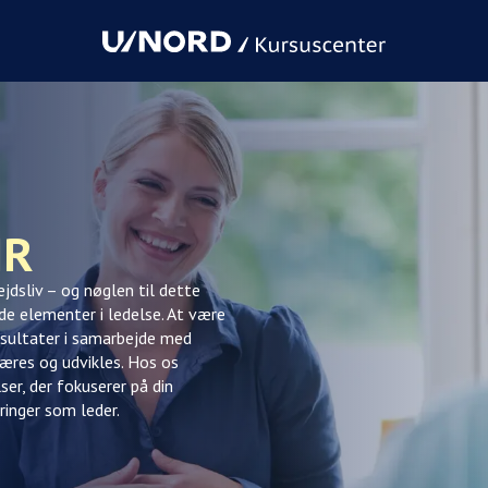
HR
ejdsliv – og nøglen til dette
de elementer i ledelse. At være
esultater i samarbejde med
 læres og udvikles. Hos os
lser, der fokuserer på din
ringer som leder.