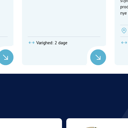
styr
prod
nye 
fors
Varighed: 2 dage