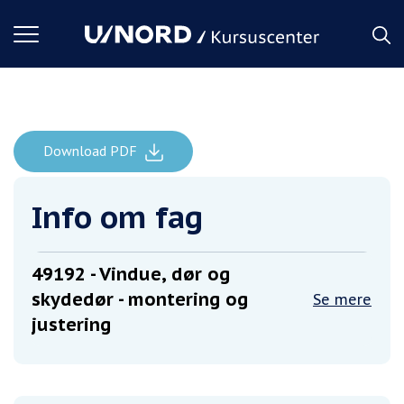
Toggle
navigation
Download PDF
Vindue, dør og skydedør - montering og justering
Forside
Info om fag
49192
- Vindue, dør og
skydedør - montering og
Se mere
justering