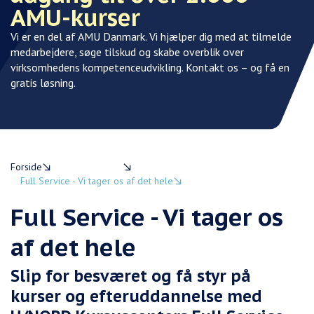
AMU-kurser
Vi er en del af AMU Danmark. Vi hjælper dig med at tilmelde
Vi
medarbejdere, søge tilskud og skabe overblik over
me
virksomhedens kompetenceudvikling. Kontakt os – og få en
vi
gratis løsning.
gr
Forside
Virksomheder
Full Service - Vi tager os af det hele
Full Service - Vi tager os
af det hele
Slip for besværet og få styr på
kurser og efteruddannelse med