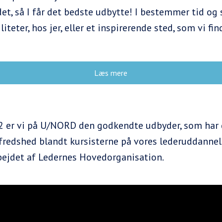
det, så I får det bedste udbytte! I bestemmer tid og 
teter, hos jer, eller et inspirerende sted, som vi finde
Læs mere
2 er vi på U/NORD den godkendte udbyder, som har 
fredshed blandt kursisterne på vores lederuddannels
bejdet af Ledernes Hovedorganisation.