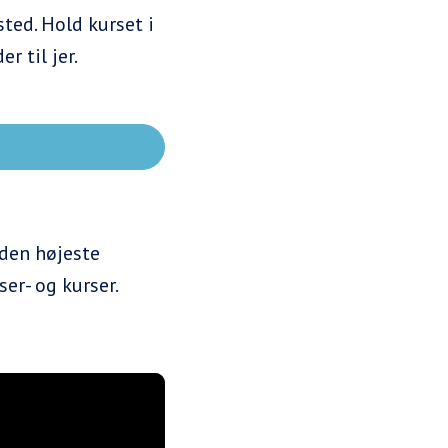
sted. Hold kurset i
r til jer.
den højeste
er- og kurser.