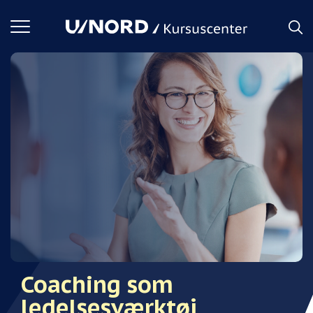
Toggle
navigation
Coaching som
ledelsesværktøj