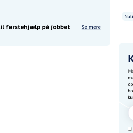
Nati
til førstehjælp på jobbet
Se mere
Mo
ma
op
ho
ku