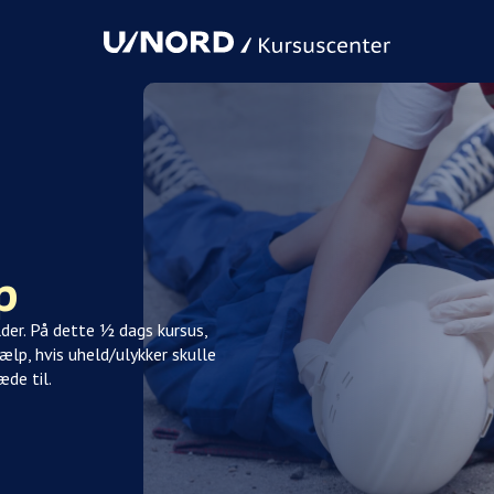
p
lder. På dette ½ dags kursus,
jælp, hvis uheld/ulykker skulle
de til.