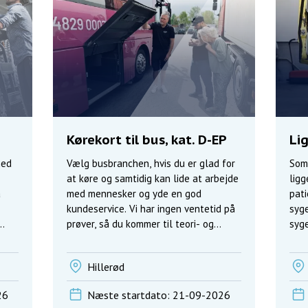
Kørekort til bus, kat. D-EP
Li
med
Vælg busbranchen, hvis du er glad for
Som 
at køre og samtidig kan lide at arbejde
ligg
å
med mennesker og yde en god
pati
kundeservice. Vi har ingen ventetid på
syge
prøver, så du kommer til teori- og
syge
køreprøve sidst i dit forløb.
og 
dag
Hillerød
26
Næste startdato: 21-09-2026