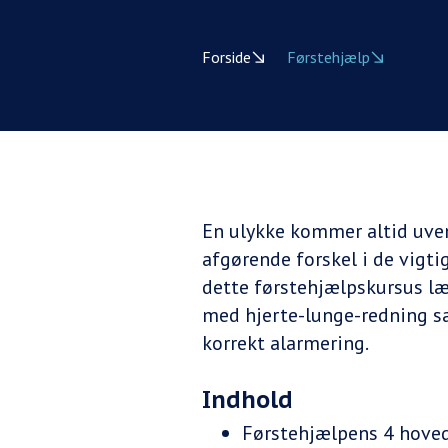
Forside
Førstehjælp
En ulykke kommer altid uven
afgørende forskel i de vigt
dette førstehjælpskursus læ
med hjerte-lunge-redning sa
korrekt alarmering.
Indhold
Førstehjælpens 4 hove